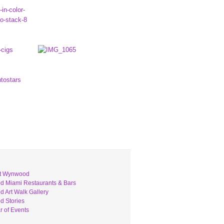
ut Wynwood
 Miami Restaurants & Bars
 Art Walk Gallery
 Stories
 of Events