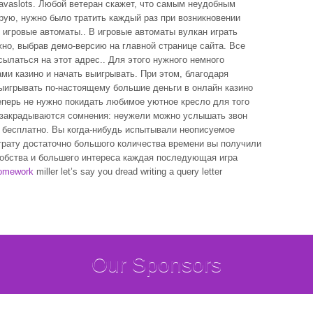
avaslots. Любой ветеран скажет, что самым неудобным
рую, нужно было тратить каждый раз при возникновении
 игровые автоматы.. В игровые автоматы вулкан играть
жно, выбрав демо-версию на главной странице сайта. Все
ылаться на этот адрес.. Для этого нужного немного
ми казино и начать выигрывать. При этом, благодаря
ыигрывать по-настоящему большие деньги в онлайн казино
еперь не нужно покидать любимое уютное кресло для того
о закрадываются сомнения: неужели можно услышать звон
 а бесплатно. Вы когда-нибудь испытывали неописуемое
и трату достаточно большого количества времени вы получили
обства и большего интереса каждая последующая игра
omework
miller let’s say you dread writing a query letter
Our Sponsors