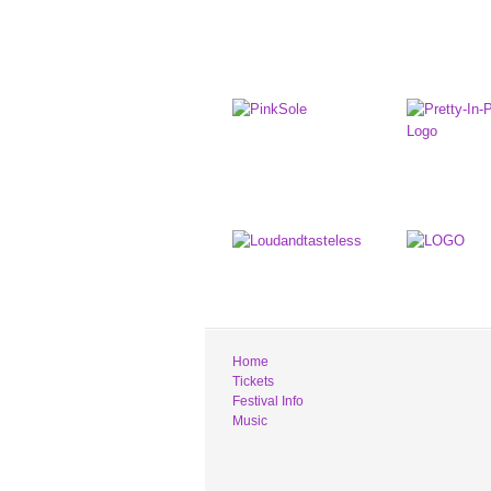
Home
Tickets
Festival Info
Music