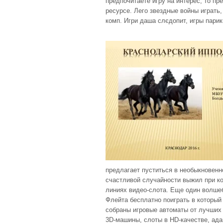
предпочитаете игру на интерес, то пр
ресурсе. Лего звездные войны играть,
комп. Игри даша слєдопит, игры парик
предлагает пуститься в необыкновенн
счастливой случайности выжил при ко
линиях видео-слота. Еще один волшеб
Флейта бесплатно поиграть в который
собраны игровые автоматы от лучших 
3D-машины, слоты в HD-качестве, ад