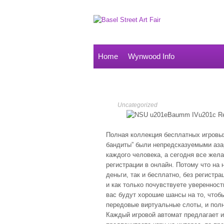
Home
Wynwood Info
Uncategorized
Полная коллекция бесплатных игровы
бандиты” были непредсказуемыми аз
каждого человека, а сегодня все жел
регистрации в онлайн.
Потому что на н
деньги, так и бесплатно, без регистра
и как только почувствуете уверенност
вас будут хорошие шансы на то, чтоб
передовые виртуальные слоты, и полн
Каждый игровой автомат предлагает и