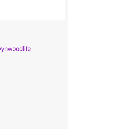
ynwoodlife